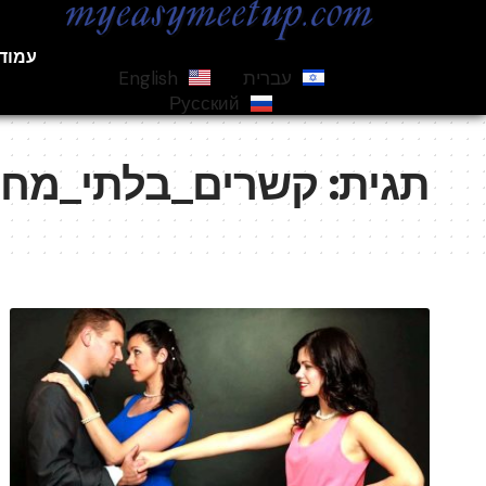
עמוד
עברית
English
Русский
תגית:
קשרים_בלתי_מחו