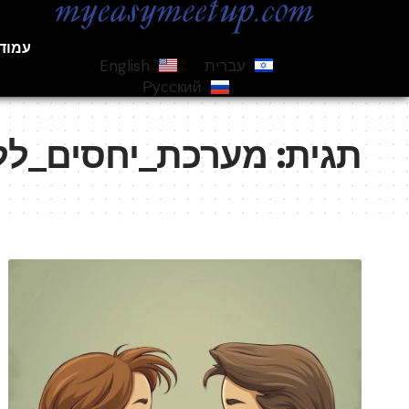
עמוד
עברית
English
Русский
תגית:
מערכת_יחסים_לל