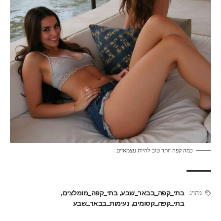
כמה קפה יותר טוב להיות עצמאיים.
בתי_קפה_בבאר_שבע
,
בתי_קפה_מומלצים
,
מתויג:
בתי_קפה_קסומים
,
נעימות_בבאר_שבע