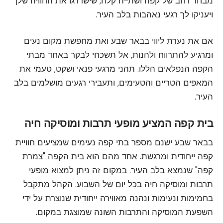
מבחר רחב של קפה ושתייה קלה, שישדרגו את החוויה שלך
ויעניקו לך רגעי נאהבות בלב העיר.
אם את נערת ליווי בבאר שבע ואת מחפשת מקום נעים
ומרגיע להתרווח ולהנות, אל תשכחי לבקר באחד מבתי
הקפה הנפלאים הללו. תהני מרגעי פנאי ושקט, טעמי את
המאפים הטריים והטעימים, ותעבירי רגעים מושלמים בלב
העיר.
בית קפה המציע מופעי תרבות ומוסיקה חיה
בבאר שבע ישנם מספר בתי קפה נעימים שמציעים חוויית
קפה ייחודית ומרגשת. אחד מהם הוא בית הקפה "צמרת
קפה" שנמצא בלב העיר. במקום זה ניתן למצוא מופעי
תרבות ומוסיקה חיה בכל יום של השבוע. הקהל מתקבל
בחמימות ונעימות ונהנה מאווירה ייחודית שנוצרת על ידי
השפעת המוסיקה והתרבות השונה שמוצגת במקום.