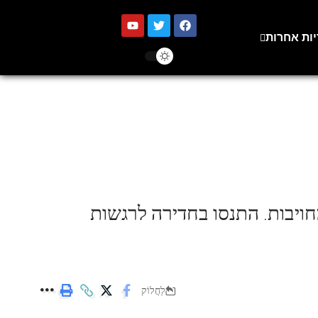
יות אחרות
ויבות. התנסו בחדירה לרגשות
לַחֲלוֹק