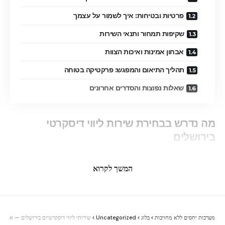
פרטיות ובטיחות: איך לשמור על עצמך
שקיפות תמחור ותנאי השירות
אבחון אמינות ואיכות הצוות
תהליך התיאום והמפגש: פרקטיקה בטוחה
שאלות נפוצות והסדרים אחרונים
מה נדרש בבחירת שירות ליווי דיסקרטי
בירושלים
שקיפות מלאה: מה כוללת העלות, האם יש תוספות,
המשך לקרוא
מדיניות ביטול ושינוי תאריך.
תיעוד ואמינות: איך נראים פרופילים, האם הצוות מאומת,
האם יש ביקורות מהימנות ממקורות צד ג'.
מערכות יחסים ללא מחויבות
>
בלוג
>
Uncategorized
>
שירותי ליווי דיסקרטיים בירושלים — איך 
תיאום צפוי וברור: תהליך הפנייה, הצגת הצעות וזמינות,