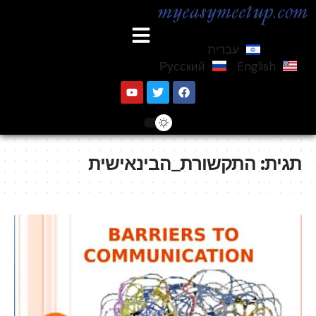
עברית
Русский
English
תגית:
התקשורת_הבינאישית