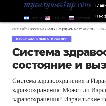
Глав
Неоф
עברית
English
Русский
מערכות יחסים ללא מחויבות
>
Блог
>
Неофициальные отношения
>
Систем
НЕОФИЦИАЛЬНЫЕ ОТНОШЕНИЯ
Система здраво
состояние и вы
Система здравоохранения в Израи
здравоохранения. Может ли Изра
здравоохранения? Израильские 