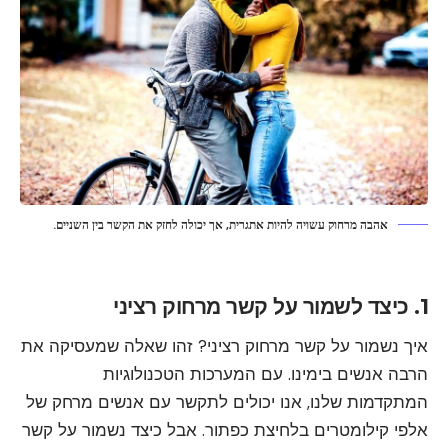
בלתי נאות עשויות לפגוע בקשר בין הצדדים וליצור סבל
וספקנות.
לסיכום, פגישות סודיות הן כלי עוצמתי ליצירת קשרים בלתי
רשמיים. על הצדדים להשקיע מאמץ וזמן בתהליך זה על
מנת להביא לתוצאות חיוביות ולשפר את הקשר בינם.
2. כיצד לזהות קשרים לא רשמיים בפגישות
סודיות
אהבה מרחוק עשויה להיות אתגרית, אך יכולה לחזק את הקשר בין השניים.
במערכות יחסים ללא מחויבות, פגישות סודיות הן חלק
חשוב מהתהליך. כשנכנסים לפגישה סודית, חשוב להיות
1. כיצד לשמור על קשר מרחוק רציני
זהירים ולזהות קשרים לא רשמיים שעשויים להתפתח
איך נשמור על קשר מרחוק רציני? זהו שאלה שמעסיקה את
במהלך הפגישה. הנה כמה טיפים לזיהוי קשרים לא
הרבה אנשים בימינו. עם המערכות הטכנולוגיות
רשמיים בפגישה סודית:
המתקדמות שלנו, אנו יכולים לתקשר עם אנשים מרחק של
אלפי קילומטרים בלחיצת כפתור. אבל כיצד נשמור על קשר
1. לשים לב לשפת גוף של השותפים – תנו תשומת לב