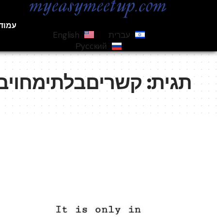
עמוד
עברית
English
Русский
תגית:
קשריםבלתימחויב