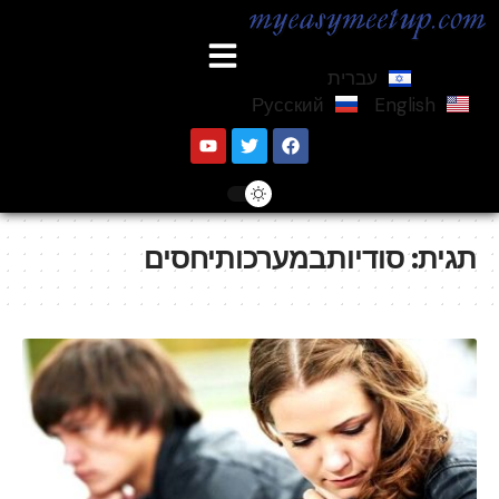
עברית
Русский
English
תגית:
סודיותבמערכותיחסים