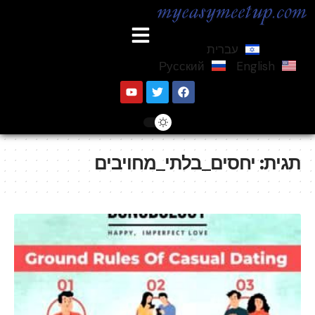
עברית
Русский
English
תגית:
יחסים_בלתי_מחויבים