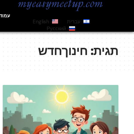
עמוד
עברית
English
Русский
תגית:
חינוךחדש