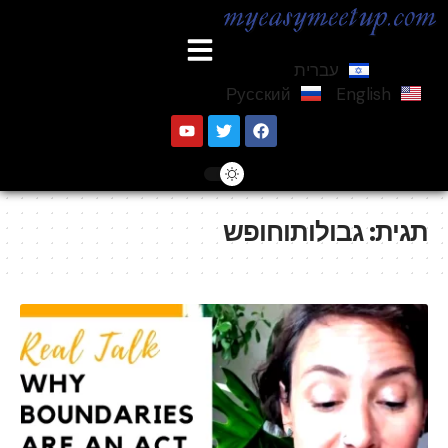
עברית
Русский
English
תגית:
גבולותוחופש