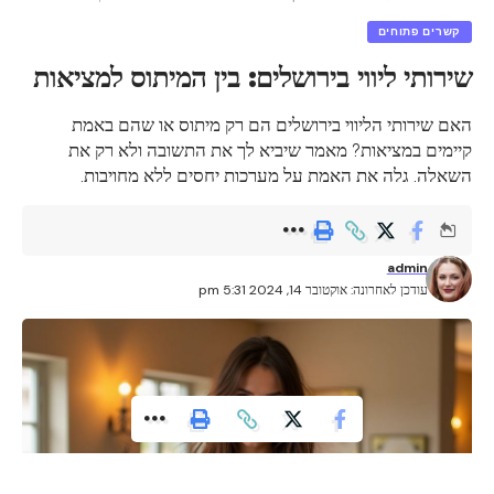
נערות ליווי בירושלים: התחרות והמחירים בשוק
קשרים פתוחים
שירותי ליווי בירושלים: בין המיתוס למציאות
נערות הליווי בירושלים מיועדות ללקוחות שמחפשים חווית
האם שירותי הליווי בירושלים הם רק מיתוס או שהם באמת
ליווי איכותית וברמה גבוהה. הן מיומנות ומקצועיות, ויכולות
קיימים במציאות? מאמר שיביא לך את התשובה ולא רק את
להתאים את עצמן לדרישות ולצרכי הלקוח בצורה מושלמת.
השאלה. גלה את האמת על מערכות יחסים ללא מחויבות.
החיים קצרים, נכון ליהנות כרגע
admin
עודכן לאחרונה: אוקטובר 14, 2024 5:31 pm
דניאל כהן – מורה